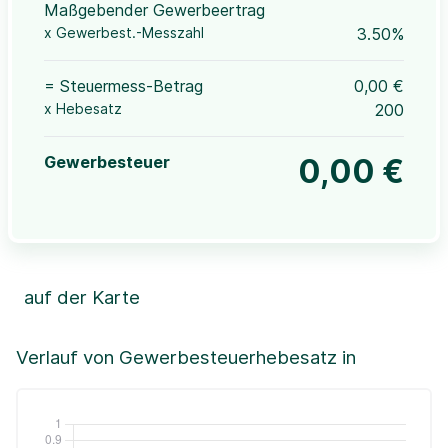
Maßgebender Gewerbeertrag
x Gewerbest.-Messzahl
3.50%
= Steuermess-Betrag
0,00 €
x Hebesatz
200
Gewerbesteuer
0,00 €
auf der Karte
Leaflet
|
©OpenStreetMap, ©CartoDB,
©GeoBasis-DE / BKG (2021)
+
Verlauf von Gewerbesteuerhebesatz in
−