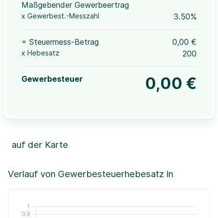
Maßgebender Gewerbeertrag
x Gewerbest.-Messzahl
3.50%
= Steuermess-Betrag
0,00 €
x Hebesatz
200
Gewerbesteuer
0,00 €
auf der Karte
Leaflet
|
©OpenStreetMap, ©CartoDB,
©GeoBasis-DE / BKG (2021)
+
Verlauf von Gewerbesteuerhebesatz in
−