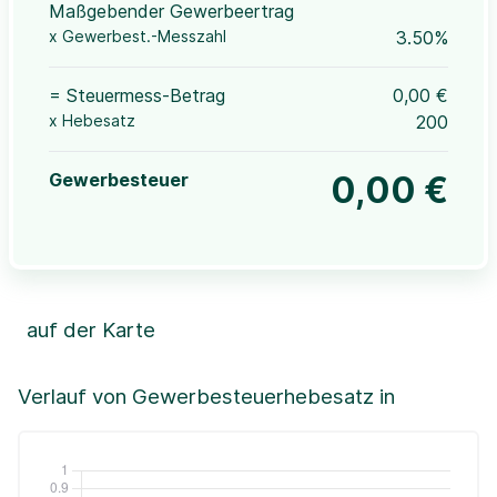
Maßgebender Gewerbeertrag
x Gewerbest.-Messzahl
3.50%
= Steuermess-Betrag
0,00 €
x Hebesatz
200
Gewerbesteuer
0,00 €
auf der Karte
Leaflet
|
©OpenStreetMap, ©CartoDB,
©GeoBasis-DE / BKG (2021)
+
Verlauf von Gewerbesteuerhebesatz in
−