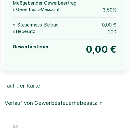
Maßgebender Gewerbeertrag
x Gewerbest.-Messzahl
3.50%
= Steuermess-Betrag
0,00 €
x Hebesatz
200
Gewerbesteuer
0,00 €
auf der Karte
Leaflet
|
©OpenStreetMap, ©CartoDB,
©GeoBasis-DE / BKG (2021)
+
Verlauf von Gewerbesteuerhebesatz in
−