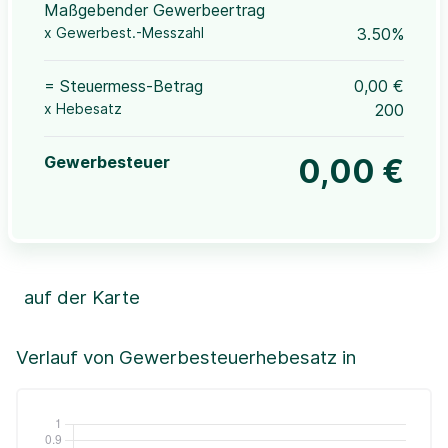
Maßgebender Gewerbeertrag
x Gewerbest.-Messzahl
3.50%
= Steuermess-Betrag
0,00 €
x Hebesatz
200
Gewerbesteuer
0,00 €
auf der Karte
Leaflet
|
©OpenStreetMap, ©CartoDB,
©GeoBasis-DE / BKG (2021)
+
Verlauf von Gewerbesteuerhebesatz in
−