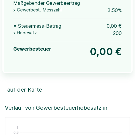
Maßgebender Gewerbeertrag
x Gewerbest.-Messzahl
3.50%
= Steuermess-Betrag
0,00 €
x Hebesatz
200
Gewerbesteuer
0,00 €
auf der Karte
Leaflet
|
©OpenStreetMap, ©CartoDB,
©GeoBasis-DE / BKG (2021)
+
Verlauf von Gewerbesteuerhebesatz in
−