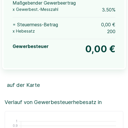
Maßgebender Gewerbeertrag
x Gewerbest.-Messzahl
3.50%
= Steuermess-Betrag
0,00 €
x Hebesatz
200
Gewerbesteuer
0,00 €
auf der Karte
Leaflet
|
©OpenStreetMap, ©CartoDB,
©GeoBasis-DE / BKG (2021)
+
Verlauf von Gewerbesteuerhebesatz in
−