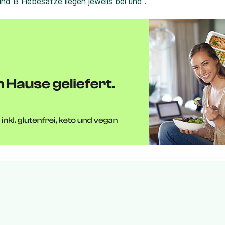
und B Hebesätze liegen jeweils bei und .