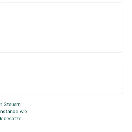
n Steuern
enstände wie
 Hebesätze