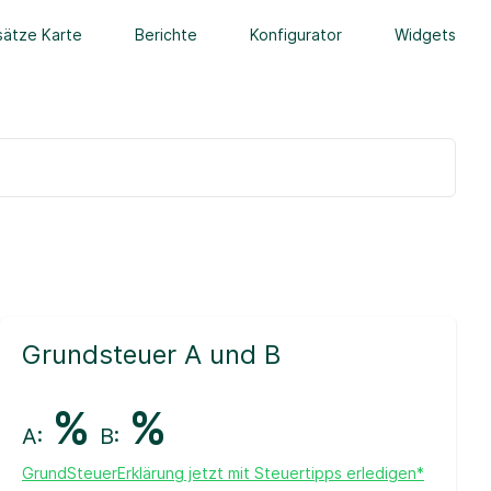
ätze Karte
Berichte
Konfigurator
Widgets
Grundsteuer A und B
%
%
A:
B:
GrundSteuerErklärung jetzt mit Steuertipps erledigen*