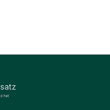
satz
tz hat