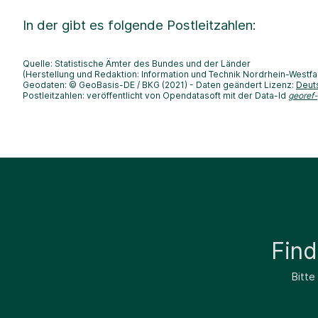
In der
gibt es folgende Postleitzahlen:
Quelle: Statistische Ämter des Bundes und der Länder
(Herstellung und Redaktion: Information und Technik Nordrhein-Westfa
Geodaten: © GeoBasis-DE / BKG (2021) - Daten geändert Lizenz:
Deut
Postleitzahlen: veröffentlicht von Opendatasoft mit der Data-Id
georef
Fin
Bitte