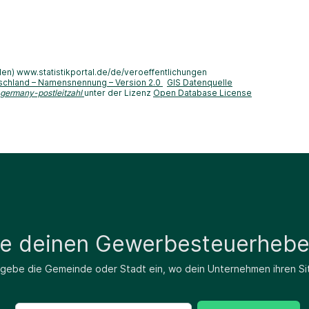
len) www.statistikportal.de/de/veroeffentlichungen
schland – Namensnennung – Version 2.0
GIS Datenquelle
-germany-postleitzahl
unter der Lizenz
Open Database License
de deinen Gewerbesteuerhebe
 gebe die Gemeinde oder Stadt ein, wo dein Unternehmen ihren Si