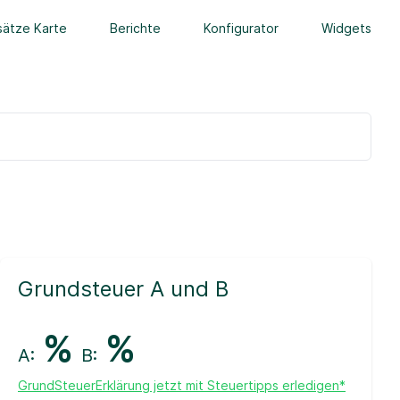
ätze Karte
Berichte
Konfigurator
Widgets
Grundsteuer A und B
%
%
A:
B:
GrundSteuerErklärung jetzt mit Steuertipps erledigen*