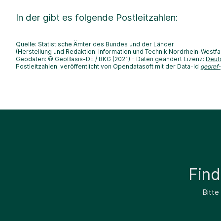
In der
gibt es folgende Postleitzahlen:
Quelle: Statistische Ämter des Bundes und der Länder
(Herstellung und Redaktion: Information und Technik Nordrhein-Westfa
Geodaten: © GeoBasis-DE / BKG (2021) - Daten geändert Lizenz:
Deut
Postleitzahlen: veröffentlicht von Opendatasoft mit der Data-Id
georef
Fin
Bitte