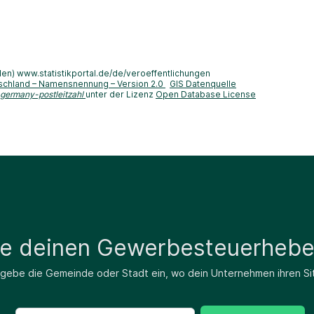
len) www.statistikportal.de/de/veroeffentlichungen
schland – Namensnennung – Version 2.0
GIS Datenquelle
-germany-postleitzahl
unter der Lizenz
Open Database License
de deinen Gewerbesteuerhebe
 gebe die Gemeinde oder Stadt ein, wo dein Unternehmen ihren Si