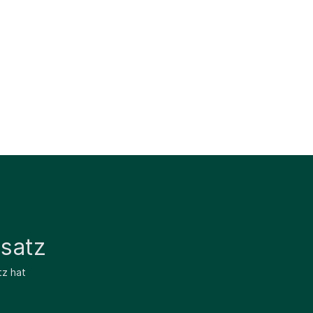
satz
tz hat