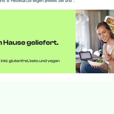
und B Hebesätze liegen jeweils bei und .