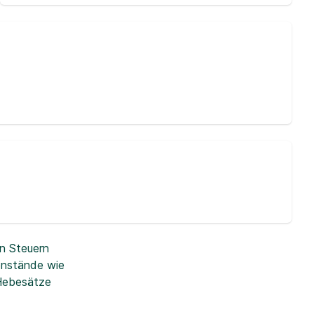
n Steuern
enstände wie
 Hebesätze