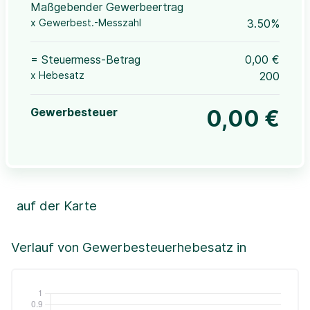
Maßgebender Gewerbeertrag
x Gewerbest.-Messzahl
3.50%
= Steuermess-Betrag
0,00 €
x Hebesatz
200
Gewerbesteuer
0,00 €
auf der Karte
Leaflet
|
©OpenStreetMap, ©CartoDB,
©GeoBasis-DE / BKG (2021)
+
Verlauf von Gewerbesteuerhebesatz in
−