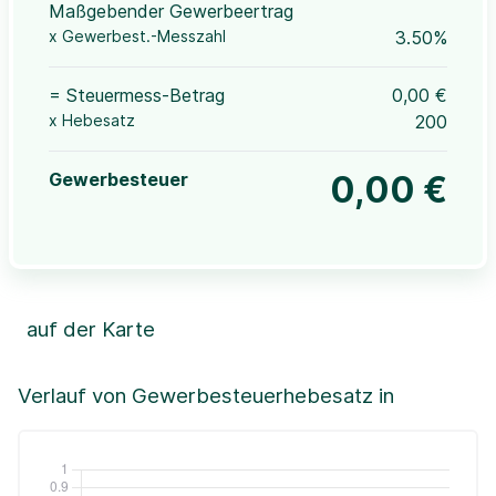
Maßgebender Gewerbeertrag
x Gewerbest.-Messzahl
3.50%
= Steuermess-Betrag
0,00 €
x Hebesatz
200
Gewerbesteuer
0,00 €
auf der Karte
Leaflet
|
©OpenStreetMap, ©CartoDB,
©GeoBasis-DE / BKG (2021)
+
Verlauf von Gewerbesteuerhebesatz in
−