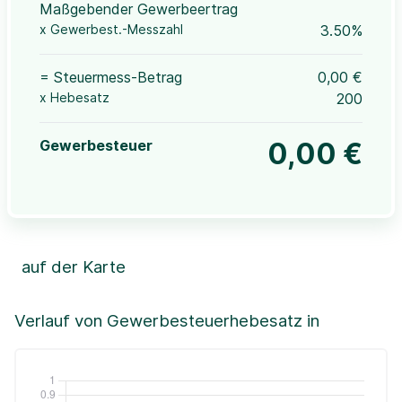
Maßgebender Gewerbeertrag
x Gewerbest.-Messzahl
3.50%
= Steuermess-Betrag
0,00 €
x Hebesatz
200
Gewerbesteuer
0,00 €
auf der Karte
Leaflet
|
©OpenStreetMap, ©CartoDB,
©GeoBasis-DE / BKG (2021)
+
Verlauf von Gewerbesteuerhebesatz in
−