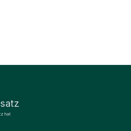
satz
tz hat