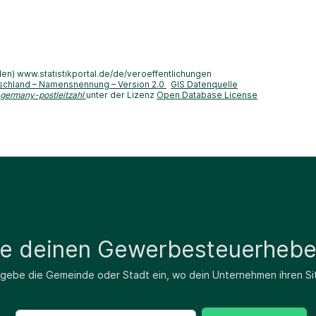
len) www.statistikportal.de/de/veroeffentlichungen
schland – Namensnennung – Version 2.0
GIS Datenquelle
-germany-postleitzahl
unter der Lizenz
Open Database License
de deinen Gewerbesteuerhebe
 gebe die Gemeinde oder Stadt ein, wo dein Unternehmen ihren Si