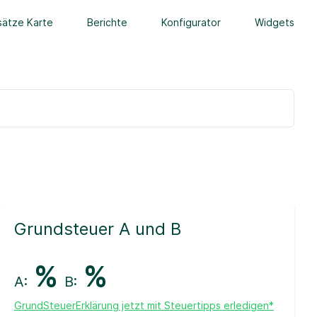
ätze Karte
Berichte
Konfigurator
Widgets
Grundsteuer A und B
%
%
A:
B:
GrundSteuerErklärung jetzt mit Steuertipps erledigen*