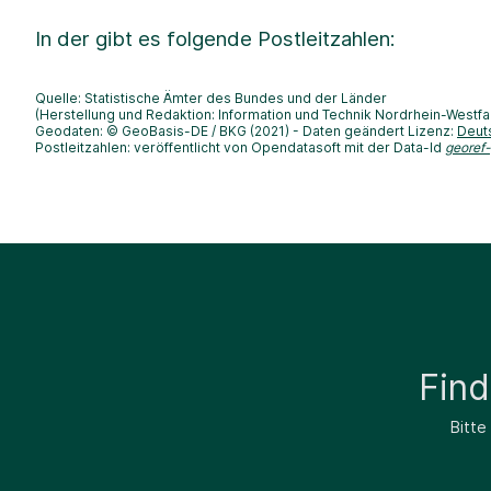
In der
gibt es folgende Postleitzahlen:
Quelle: Statistische Ämter des Bundes und der Länder
(Herstellung und Redaktion: Information und Technik Nordrhein-Westfa
Geodaten: © GeoBasis-DE / BKG (2021) - Daten geändert Lizenz:
Deut
Postleitzahlen: veröffentlicht von Opendatasoft mit der Data-Id
georef
Fin
Bitte