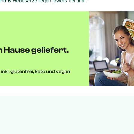
und B Hebesätze liegen jeweils bei und .