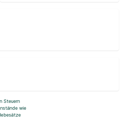
n Steuern
enstände wie
 Hebesätze