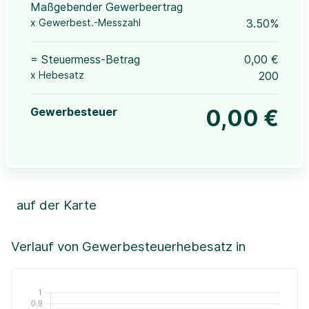
Maßgebender Gewerbeertrag
x Gewerbest.-Messzahl
3.50%
= Steuermess-Betrag
0,00 €
x Hebesatz
200
Gewerbesteuer
0,00 €
auf der Karte
Leaflet
|
©OpenStreetMap, ©CartoDB,
©GeoBasis-DE / BKG (2021)
+
Verlauf von Gewerbesteuerhebesatz in
−