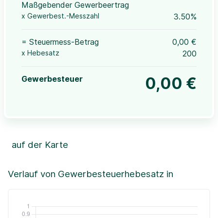
Maßgebender Gewerbeertrag
x Gewerbest.-Messzahl
3.50%
= Steuermess-Betrag
0,00 €
x Hebesatz
200
Gewerbesteuer
0,00 €
auf der Karte
Leaflet
|
©OpenStreetMap, ©CartoDB,
©GeoBasis-DE / BKG (2021)
+
Verlauf von Gewerbesteuerhebesatz in
−