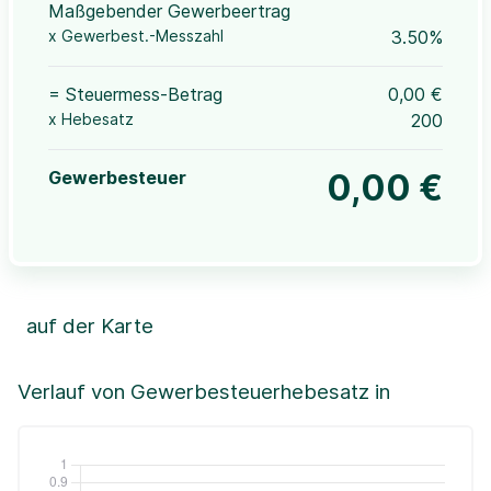
Maßgebender Gewerbeertrag
x Gewerbest.-Messzahl
3.50%
= Steuermess-Betrag
0,00 €
x Hebesatz
200
Gewerbesteuer
0,00 €
auf der Karte
Leaflet
|
©OpenStreetMap, ©CartoDB,
©GeoBasis-DE / BKG (2021)
+
Verlauf von Gewerbesteuerhebesatz in
−