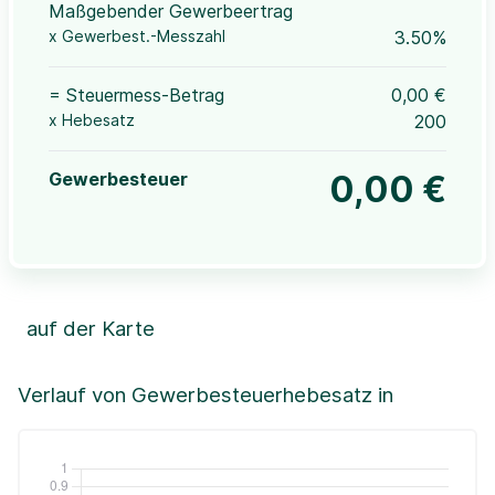
Maßgebender Gewerbeertrag
x Gewerbest.-Messzahl
3.50%
= Steuermess-Betrag
0,00 €
x Hebesatz
200
Gewerbesteuer
0,00 €
auf der Karte
Leaflet
|
©OpenStreetMap, ©CartoDB,
©GeoBasis-DE / BKG (2021)
+
Verlauf von Gewerbesteuerhebesatz in
−