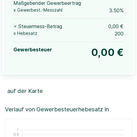
Maßgebender Gewerbeertrag
x Gewerbest.-Messzahl
3.50%
= Steuermess-Betrag
0,00 €
x Hebesatz
200
Gewerbesteuer
0,00 €
auf der Karte
Leaflet
|
©OpenStreetMap, ©CartoDB,
©GeoBasis-DE / BKG (2021)
+
Verlauf von Gewerbesteuerhebesatz in
−