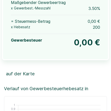
Maßgebender Gewerbeertrag
x Gewerbest.-Messzahl
3.50%
= Steuermess-Betrag
0,00 €
x Hebesatz
200
Gewerbesteuer
0,00 €
auf der Karte
Leaflet
|
©OpenStreetMap, ©CartoDB,
©GeoBasis-DE / BKG (2021)
+
Verlauf von Gewerbesteuerhebesatz in
−