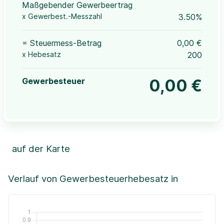
Maßgebender Gewerbeertrag
x Gewerbest.-Messzahl
3.50%
= Steuermess-Betrag
0,00 €
x Hebesatz
200
Gewerbesteuer
0,00 €
auf der Karte
Leaflet
|
©OpenStreetMap, ©CartoDB,
©GeoBasis-DE / BKG (2021)
+
Verlauf von Gewerbesteuerhebesatz in
−