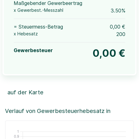
Maßgebender Gewerbeertrag
x Gewerbest.-Messzahl
3.50%
= Steuermess-Betrag
0,00 €
x Hebesatz
200
Gewerbesteuer
0,00 €
auf der Karte
Leaflet
|
©OpenStreetMap, ©CartoDB,
©GeoBasis-DE / BKG (2021)
+
Verlauf von Gewerbesteuerhebesatz in
−