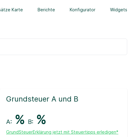
ätze Karte
Berichte
Konfigurator
Widgets
Grundsteuer A und B
%
%
A:
B:
GrundSteuerErklärung jetzt mit Steuertipps erledigen*