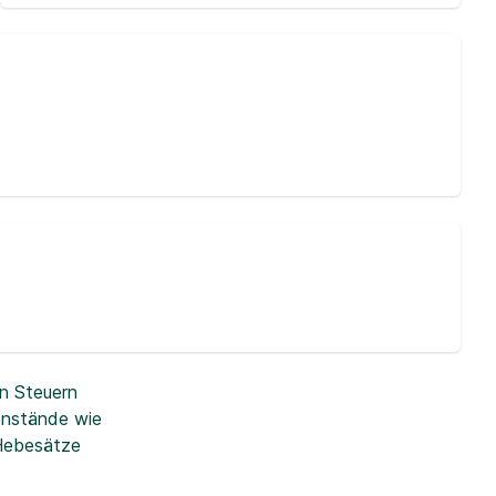
n Steuern
enstände wie
 Hebesätze