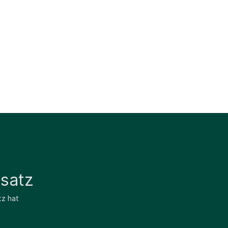
satz
tz hat