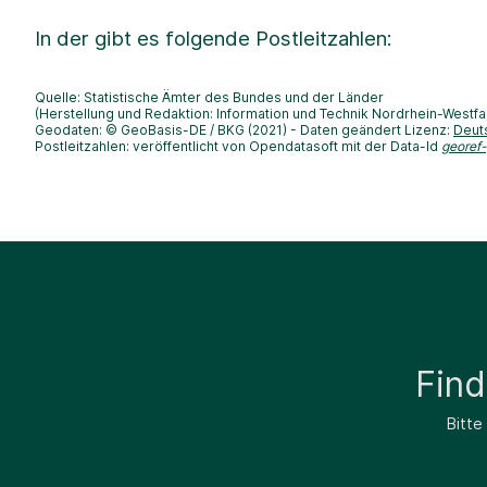
In der
gibt es folgende Postleitzahlen:
Quelle: Statistische Ämter des Bundes und der Länder
(Herstellung und Redaktion: Information und Technik Nordrhein-Westfa
Geodaten: © GeoBasis-DE / BKG (2021) - Daten geändert Lizenz:
Deut
Postleitzahlen: veröffentlicht von Opendatasoft mit der Data-Id
georef
Fin
Bitte