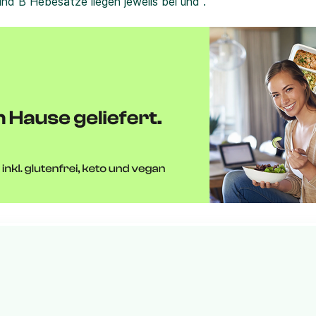
und B Hebesätze liegen jeweils bei und .