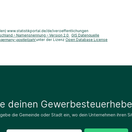
len) www.statistikportal.de/de/veroeffentlichungen
schland – Namensnennung – Version 2.0
GIS Datenquelle
-germany-postleitzahl
unter der Lizenz
Open Database License
de deinen Gewerbesteuerhebe
 gebe die Gemeinde oder Stadt ein, wo dein Unternehmen ihren Si