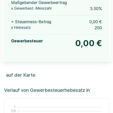
Maßgebender Gewerbeertrag
x Gewerbest.-Messzahl
3.50%
= Steuermess-Betrag
0,00 €
x Hebesatz
200
Gewerbesteuer
0,00 €
auf der Karte
Leaflet
|
©OpenStreetMap, ©CartoDB,
©GeoBasis-DE / BKG (2021)
+
Verlauf von Gewerbesteuerhebesatz in
−