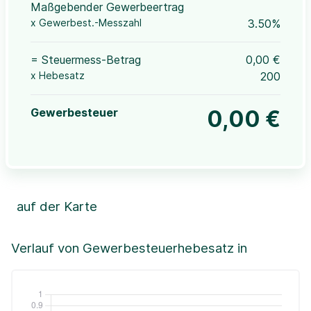
Maßgebender Gewerbeertrag
x Gewerbest.-Messzahl
3.50%
= Steuermess-Betrag
0,00 €
x Hebesatz
200
Gewerbesteuer
0,00 €
auf der Karte
Leaflet
|
©OpenStreetMap, ©CartoDB,
©GeoBasis-DE / BKG (2021)
+
Verlauf von Gewerbesteuerhebesatz in
−