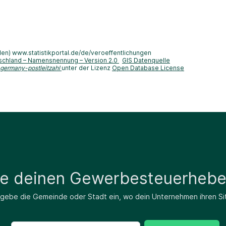
len) www.statistikportal.de/de/veroeffentlichungen
schland – Namensnennung – Version 2.0
GIS Datenquelle
-germany-postleitzahl
unter der Lizenz
Open Database License
de deinen Gewerbesteuerhebe
 gebe die Gemeinde oder Stadt ein, wo dein Unternehmen ihren Si