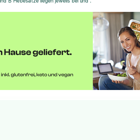
und B Hebesätze liegen jeweils bei und .