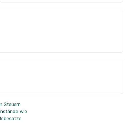
n Steuern
enstände wie
 Hebesätze