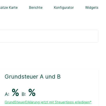
ätze Karte
Berichte
Konfigurator
Widgets
Grundsteuer A und B
%
%
A:
B:
GrundSteuerErklärung jetzt mit Steuertipps erledigen*