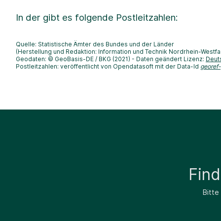
In der
gibt es folgende Postleitzahlen:
Quelle: Statistische Ämter des Bundes und der Länder
(Herstellung und Redaktion: Information und Technik Nordrhein-Westfa
Geodaten: © GeoBasis-DE / BKG (2021) - Daten geändert Lizenz:
Deut
Postleitzahlen: veröffentlicht von Opendatasoft mit der Data-Id
georef
Fin
Bitte