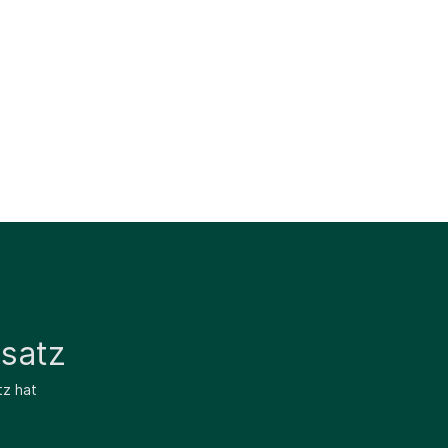
satz
tz hat