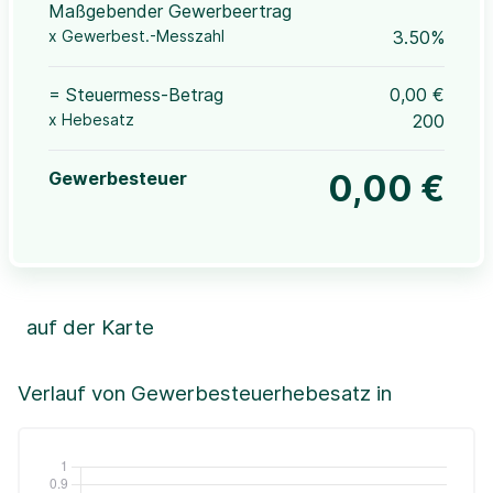
Maßgebender Gewerbeertrag
x Gewerbest.-Messzahl
3.50%
= Steuermess-Betrag
0,00 €
x Hebesatz
200
Gewerbesteuer
0,00 €
auf der Karte
Leaflet
|
©OpenStreetMap, ©CartoDB,
©GeoBasis-DE / BKG (2021)
+
Verlauf von Gewerbesteuerhebesatz in
−