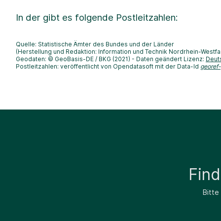
In der
gibt es folgende Postleitzahlen:
Quelle: Statistische Ämter des Bundes und der Länder
(Herstellung und Redaktion: Information und Technik Nordrhein-Westfa
Geodaten: © GeoBasis-DE / BKG (2021) - Daten geändert Lizenz:
Deut
Postleitzahlen: veröffentlicht von Opendatasoft mit der Data-Id
georef
Fin
Bitte