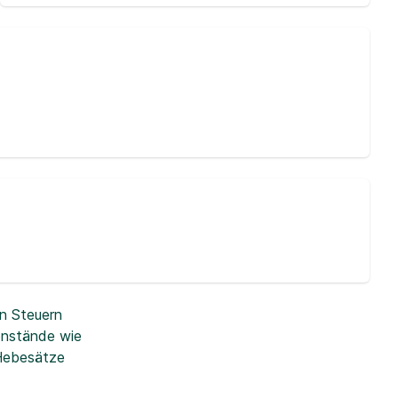
n Steuern
enstände wie
 Hebesätze