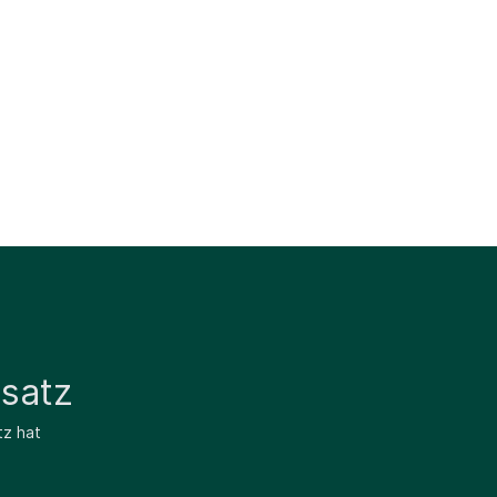
satz
tz hat