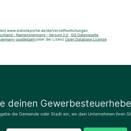
len) www.statistikportal.de/de/veroeffentlichungen
schland – Namensnennung – Version 2.0
GIS Datenquelle
-germany-postleitzahl
unter der Lizenz
Open Database License
de deinen Gewerbesteuerhebe
 gebe die Gemeinde oder Stadt ein, wo dein Unternehmen ihren Si