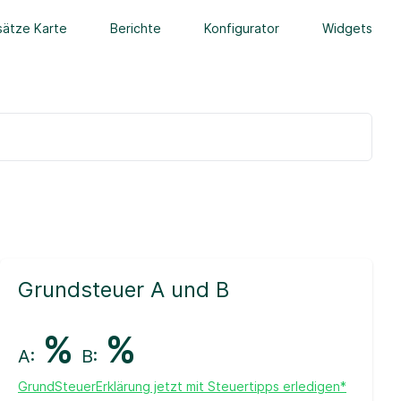
ätze Karte
Berichte
Konfigurator
Widgets
Grundsteuer A und B
%
%
A:
B:
GrundSteuerErklärung jetzt mit Steuertipps erledigen*