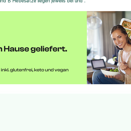
und B Hebesätze liegen jeweils bei und .