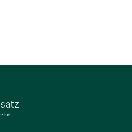
satz
tz hat