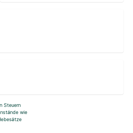
n Steuern
enstände wie
 Hebesätze