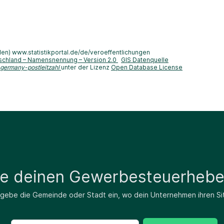
len) www.statistikportal.de/de/veroeffentlichungen
schland – Namensnennung – Version 2.0
GIS Datenquelle
-germany-postleitzahl
unter der Lizenz
Open Database License
de deinen Gewerbesteuerhebe
 gebe die Gemeinde oder Stadt ein, wo dein Unternehmen ihren Si