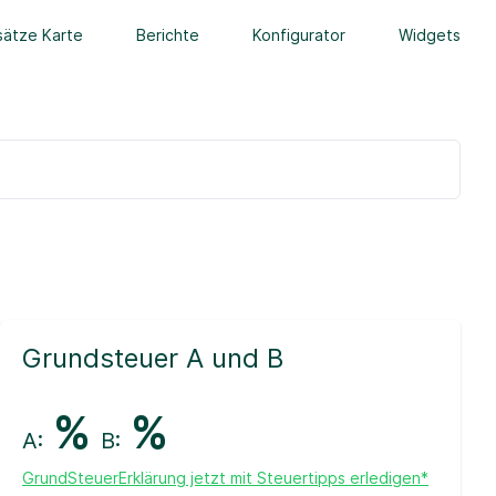
ätze Karte
Berichte
Konfigurator
Widgets
Grundsteuer A und B
%
%
A:
B:
GrundSteuerErklärung jetzt mit Steuertipps erledigen*