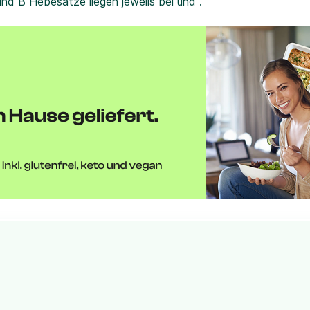
und B Hebesätze liegen jeweils bei und .