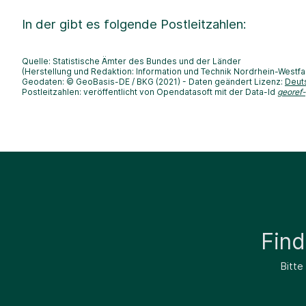
In der
gibt es folgende Postleitzahlen:
Quelle: Statistische Ämter des Bundes und der Länder
(Herstellung und Redaktion: Information und Technik Nordrhein-Westfa
Geodaten: © GeoBasis-DE / BKG (2021) - Daten geändert Lizenz:
Deut
Postleitzahlen: veröffentlicht von Opendatasoft mit der Data-Id
georef
Fin
Bitte