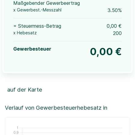
Maßgebender Gewerbeertrag
x Gewerbest.-Messzahl
3.50%
= Steuermess-Betrag
0,00 €
x Hebesatz
200
Gewerbesteuer
0,00 €
auf der Karte
Leaflet
|
©OpenStreetMap, ©CartoDB,
©GeoBasis-DE / BKG (2021)
+
Verlauf von Gewerbesteuerhebesatz in
−