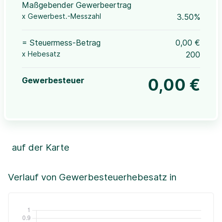
Maßgebender Gewerbeertrag
x Gewerbest.-Messzahl
3.50%
= Steuermess-Betrag
0,00 €
x Hebesatz
200
Gewerbesteuer
0,00 €
auf der Karte
Leaflet
|
©OpenStreetMap, ©CartoDB,
©GeoBasis-DE / BKG (2021)
+
Verlauf von Gewerbesteuerhebesatz in
−