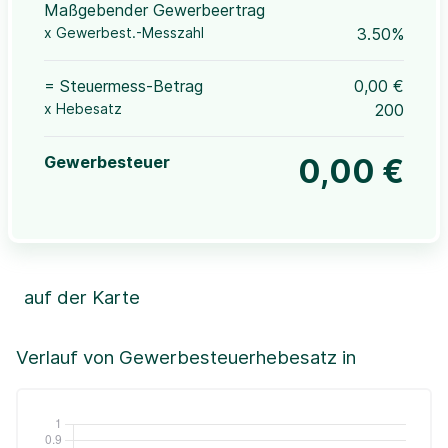
Maßgebender Gewerbeertrag
x Gewerbest.-Messzahl
3.50%
= Steuermess-Betrag
0,00 €
x Hebesatz
200
Gewerbesteuer
0,00 €
auf der Karte
Leaflet
|
©OpenStreetMap, ©CartoDB,
©GeoBasis-DE / BKG (2021)
+
Verlauf von Gewerbesteuerhebesatz in
−