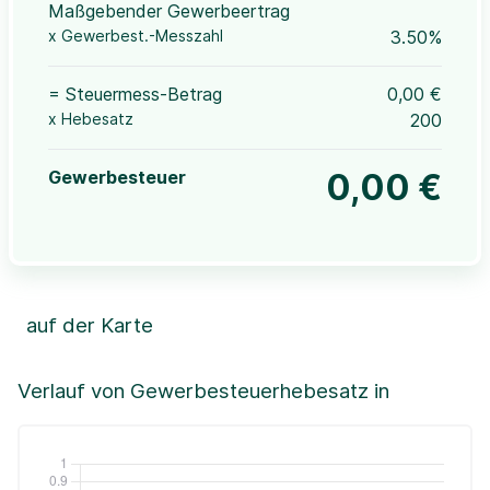
Maßgebender Gewerbeertrag
x Gewerbest.-Messzahl
3.50%
= Steuermess-Betrag
0,00 €
x Hebesatz
200
Gewerbesteuer
0,00 €
auf der Karte
Leaflet
|
©OpenStreetMap, ©CartoDB,
©GeoBasis-DE / BKG (2021)
+
Verlauf von Gewerbesteuerhebesatz in
−