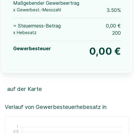
Maßgebender Gewerbeertrag
x Gewerbest.-Messzahl
3.50%
= Steuermess-Betrag
0,00 €
x Hebesatz
200
Gewerbesteuer
0,00 €
auf der Karte
Leaflet
|
©OpenStreetMap, ©CartoDB,
©GeoBasis-DE / BKG (2021)
+
Verlauf von Gewerbesteuerhebesatz in
−