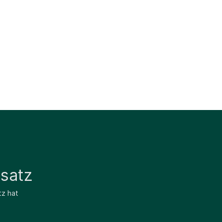
satz
tz hat