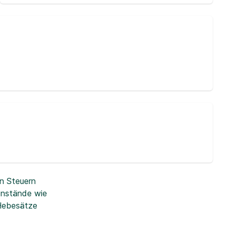
n Steuern
enstände wie
 Hebesätze