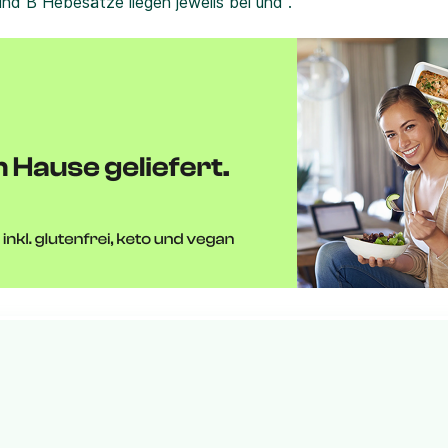
und B Hebesätze liegen jeweils bei und .