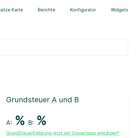
ätze Karte
Berichte
Konfigurator
Widgets
Grundsteuer A und B
%
%
A:
B:
GrundSteuerErklärung jetzt mit Steuertipps erledigen*