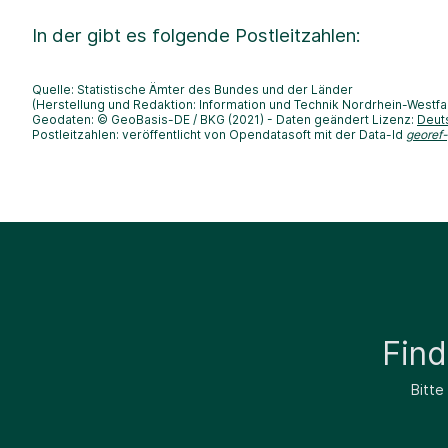
In der
gibt es folgende Postleitzahlen:
Quelle: Statistische Ämter des Bundes und der Länder
(Herstellung und Redaktion: Information und Technik Nordrhein-Westfa
Geodaten: © GeoBasis-DE / BKG (2021) - Daten geändert Lizenz:
Deut
Postleitzahlen: veröffentlicht von Opendatasoft mit der Data-Id
georef
Fin
Bitte