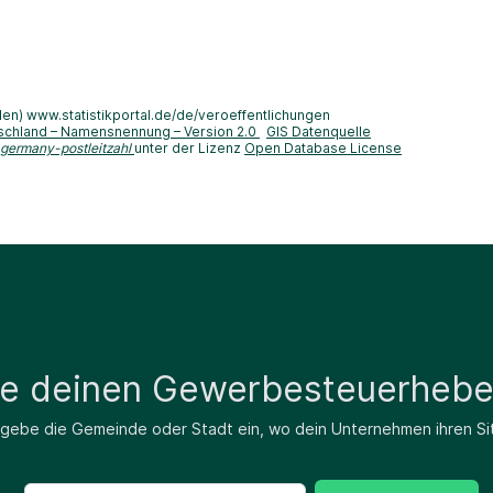
len) www.statistikportal.de/de/veroeffentlichungen
schland – Namensnennung – Version 2.0
GIS Datenquelle
-germany-postleitzahl
unter der Lizenz
Open Database License
de deinen Gewerbesteuerhebe
 gebe die Gemeinde oder Stadt ein, wo dein Unternehmen ihren Si