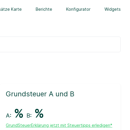
ätze Karte
Berichte
Konfigurator
Widgets
Grundsteuer A und B
%
%
A:
B:
GrundSteuerErklärung jetzt mit Steuertipps erledigen*