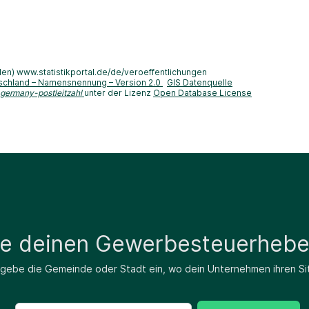
len) www.statistikportal.de/de/veroeffentlichungen
schland – Namensnennung – Version 2.0
GIS Datenquelle
-germany-postleitzahl
unter der Lizenz
Open Database License
de deinen Gewerbesteuerhebe
 gebe die Gemeinde oder Stadt ein, wo dein Unternehmen ihren Si