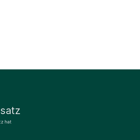
satz
tz hat