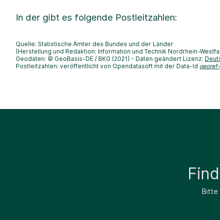
In der
gibt es folgende Postleitzahlen:
Quelle: Statistische Ämter des Bundes und der Länder
(Herstellung und Redaktion: Information und Technik Nordrhein-Westfa
Geodaten: © GeoBasis-DE / BKG (2021) - Daten geändert Lizenz:
Deut
Postleitzahlen: veröffentlicht von Opendatasoft mit der Data-Id
georef
Fin
Bitte