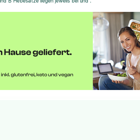
und B Hebesätze liegen jeweils bei und .