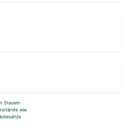
n Steuern
enstände wie
 Hebesätze