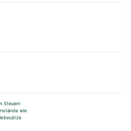
n Steuern
enstände wie
 Hebesätze