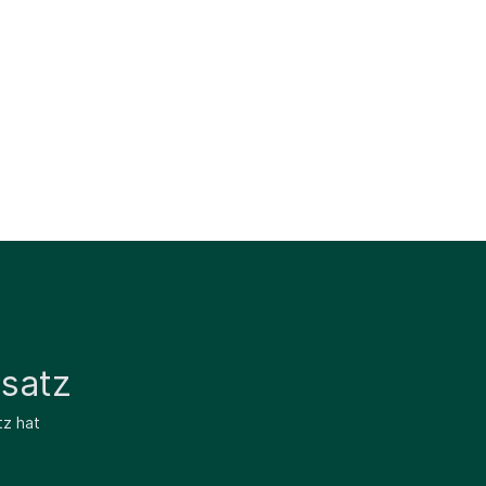
satz
tz hat