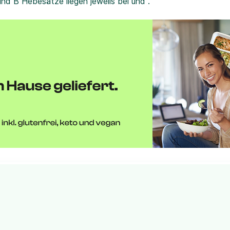
und B Hebesätze liegen jeweils bei und .