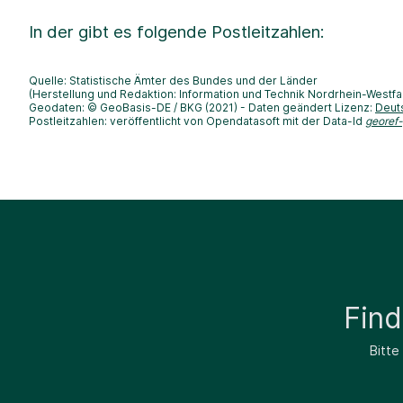
In der
gibt es folgende Postleitzahlen:
Quelle: Statistische Ämter des Bundes und der Länder
(Herstellung und Redaktion: Information und Technik Nordrhein-Westfa
Geodaten: © GeoBasis-DE / BKG (2021) - Daten geändert Lizenz:
Deut
Postleitzahlen: veröffentlicht von Opendatasoft mit der Data-Id
georef
Fin
Bitte