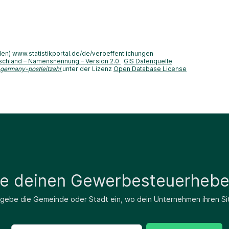
len) www.statistikportal.de/de/veroeffentlichungen
schland – Namensnennung – Version 2.0
GIS Datenquelle
-germany-postleitzahl
unter der Lizenz
Open Database License
de deinen Gewerbesteuerhebe
 gebe die Gemeinde oder Stadt ein, wo dein Unternehmen ihren Si