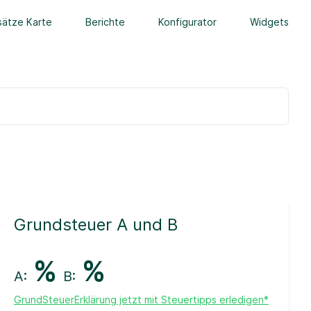
ätze Karte
Berichte
Konfigurator
Widgets
Grundsteuer A und B
%
%
A:
B:
GrundSteuerErklärung jetzt mit Steuertipps erledigen*