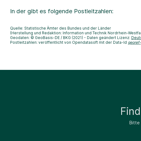
In der
gibt es folgende Postleitzahlen:
Quelle: Statistische Ämter des Bundes und der Länder
(Herstellung und Redaktion: Information und Technik Nordrhein-Westfa
Geodaten: © GeoBasis-DE / BKG (2021) - Daten geändert Lizenz:
Deut
Postleitzahlen: veröffentlicht von Opendatasoft mit der Data-Id
georef
Fin
Bitte