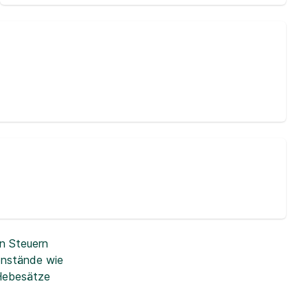
n Steuern
enstände wie
 Hebesätze