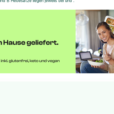
und B Hebesätze liegen jeweils bei und .