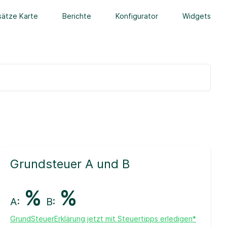
ätze Karte
Berichte
Konfigurator
Widgets
Grundsteuer A und B
%
%
A:
B:
GrundSteuerErklärung jetzt mit Steuertipps erledigen*