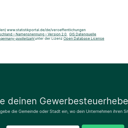
len) www.statistikportal.de/de/veroeffentlichungen
schland – Namensnennung – Version 2.0
GIS Datenquelle
-germany-postleitzahl
unter der Lizenz
Open Database License
de deinen Gewerbesteuerhebe
 gebe die Gemeinde oder Stadt ein, wo dein Unternehmen ihren Si