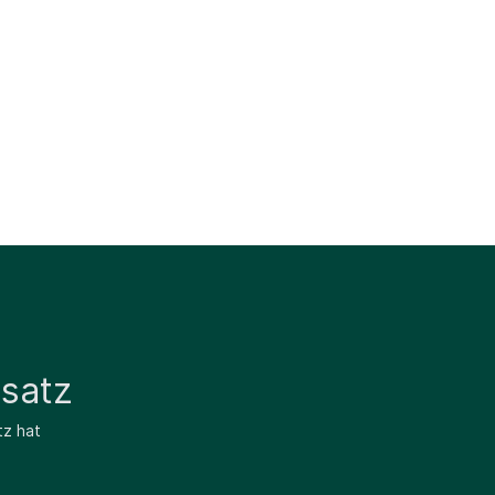
satz
tz hat