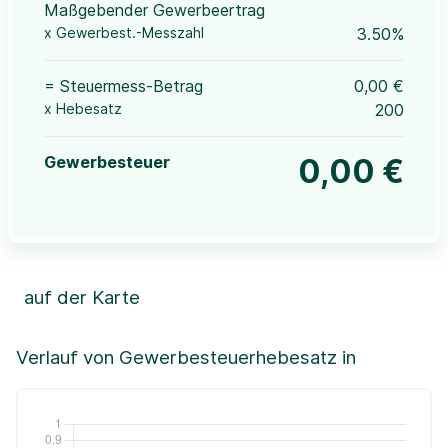
Maßgebender Gewerbeertrag
x Gewerbest.-Messzahl
3.50%
= Steuermess-Betrag
0,00 €
x Hebesatz
200
Gewerbesteuer
0,00 €
auf der Karte
Leaflet
|
©OpenStreetMap, ©CartoDB,
©GeoBasis-DE / BKG (2021)
+
Verlauf von Gewerbesteuerhebesatz in
−