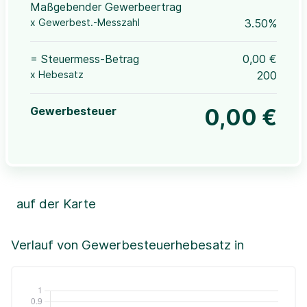
Maßgebender Gewerbeertrag
x Gewerbest.-Messzahl
3.50%
= Steuermess-Betrag
0,00 €
x Hebesatz
200
Gewerbesteuer
0,00 €
auf der Karte
Leaflet
|
©OpenStreetMap, ©CartoDB,
©GeoBasis-DE / BKG (2021)
+
Verlauf von Gewerbesteuerhebesatz in
−