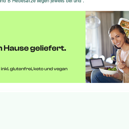
und B Hebesätze liegen jeweils bei und .