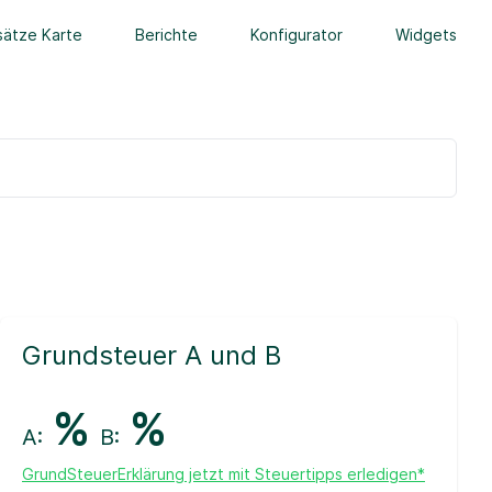
ätze Karte
Berichte
Konfigurator
Widgets
Grundsteuer A und B
%
%
A:
B:
GrundSteuerErklärung jetzt mit Steuertipps erledigen*