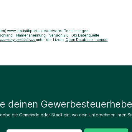
len) www.statistikportal.de/de/veroeffentlichungen
schland – Namensnennung – Version 2.0
GIS Datenquelle
-germany-postleitzahl
unter der Lizenz
Open Database License
de deinen Gewerbesteuerhebe
 gebe die Gemeinde oder Stadt ein, wo dein Unternehmen ihren Si