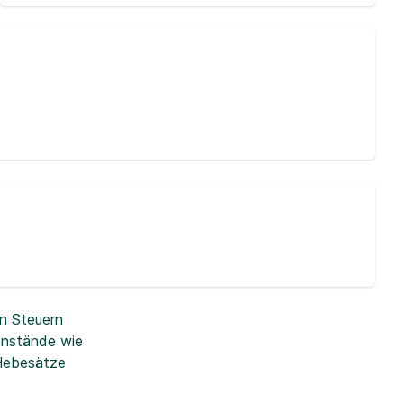
n Steuern
enstände wie
 Hebesätze