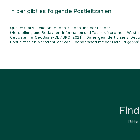
In der
gibt es folgende Postleitzahlen:
Quelle: Statistische Ämter des Bundes und der Länder
(Herstellung und Redaktion: Information und Technik Nordrhein-Westfa
Geodaten: © GeoBasis-DE / BKG (2021) - Daten geändert Lizenz:
Deut
Postleitzahlen: veröffentlicht von Opendatasoft mit der Data-Id
georef
Fin
Bitte