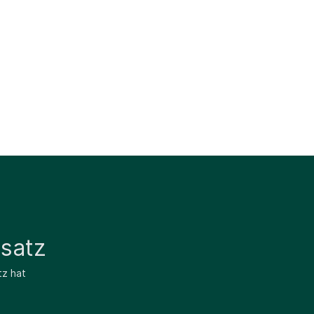
satz
tz hat