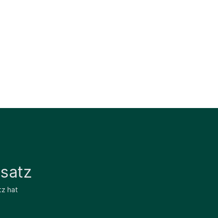
satz
tz hat