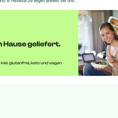
und B Hebesätze liegen jeweils bei und .