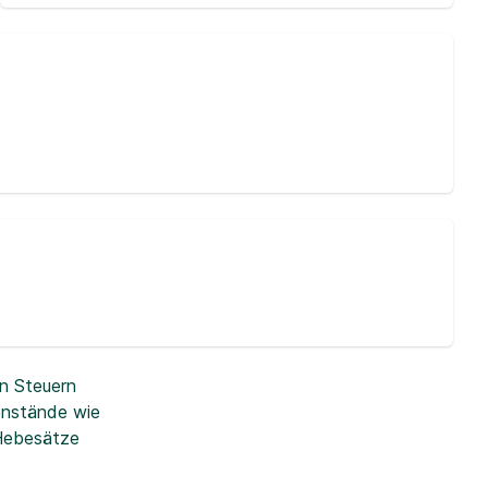
n Steuern
enstände wie
 Hebesätze