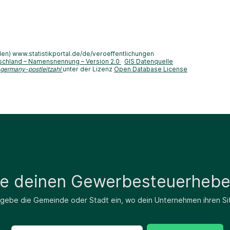
len) www.statistikportal.de/de/veroeffentlichungen
schland – Namensnennung – Version 2.0
GIS Datenquelle
-germany-postleitzahl
unter der Lizenz
Open Database License
de deinen Gewerbesteuerhebe
 gebe die Gemeinde oder Stadt ein, wo dein Unternehmen ihren Si