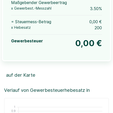
Maßgebender Gewerbeertrag
x Gewerbest.-Messzahl
3.50%
= Steuermess-Betrag
0,00 €
x Hebesatz
200
Gewerbesteuer
0,00 €
auf der Karte
Leaflet
|
©OpenStreetMap, ©CartoDB,
©GeoBasis-DE / BKG (2021)
+
Verlauf von Gewerbesteuerhebesatz in
−