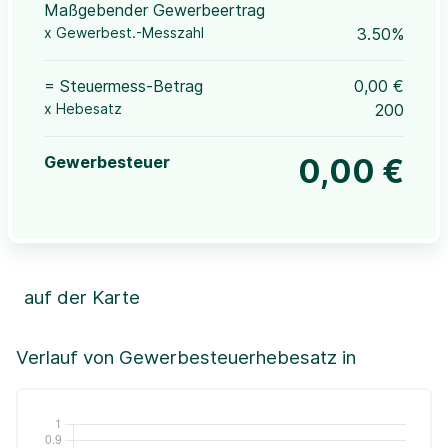
Maßgebender Gewerbeertrag
x Gewerbest.-Messzahl
3.50%
= Steuermess-Betrag
0,00 €
x Hebesatz
200
Gewerbesteuer
0,00 €
auf der Karte
Leaflet
|
©OpenStreetMap, ©CartoDB,
©GeoBasis-DE / BKG (2021)
+
Verlauf von Gewerbesteuerhebesatz in
−