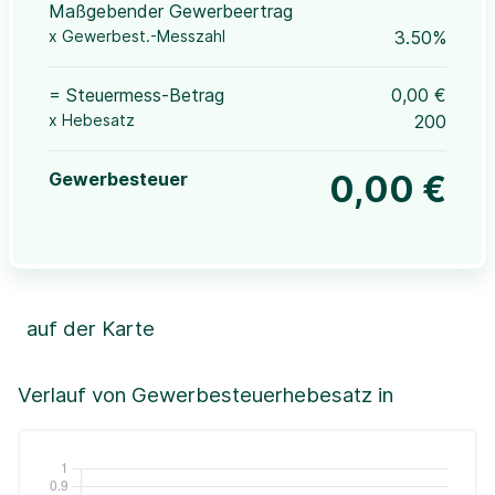
Maßgebender Gewerbeertrag
x Gewerbest.-Messzahl
3.50%
= Steuermess-Betrag
0,00 €
x Hebesatz
200
Gewerbesteuer
0,00 €
auf der Karte
Leaflet
|
©OpenStreetMap, ©CartoDB,
©GeoBasis-DE / BKG (2021)
+
Verlauf von Gewerbesteuerhebesatz in
−