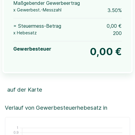
Maßgebender Gewerbeertrag
x Gewerbest.-Messzahl
3.50%
= Steuermess-Betrag
0,00 €
x Hebesatz
200
Gewerbesteuer
0,00 €
auf der Karte
Leaflet
|
©OpenStreetMap, ©CartoDB,
©GeoBasis-DE / BKG (2021)
+
Verlauf von Gewerbesteuerhebesatz in
−