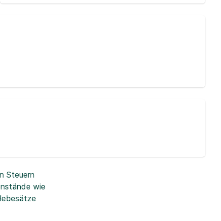
n Steuern
enstände wie
 Hebesätze