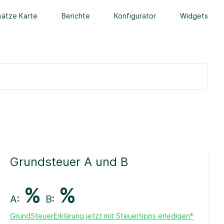
ätze Karte
Berichte
Konfigurator
Widgets
Grundsteuer A und B
%
%
A:
B:
GrundSteuerErklärung jetzt mit Steuertipps erledigen*