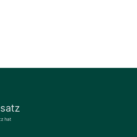
satz
tz hat