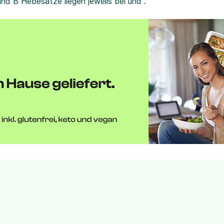
und B Hebesätze liegen jeweils bei und .