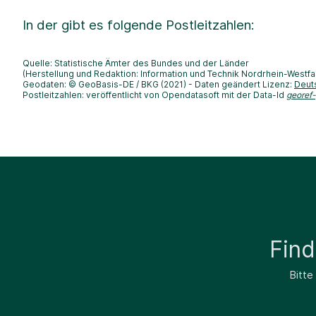
In der
gibt es folgende Postleitzahlen:
Quelle: Statistische Ämter des Bundes und der Länder
(Herstellung und Redaktion: Information und Technik Nordrhein-Westfa
Geodaten: © GeoBasis-DE / BKG (2021) - Daten geändert Lizenz:
Deut
Postleitzahlen: veröffentlicht von Opendatasoft mit der Data-Id
georef
Fin
Bitte