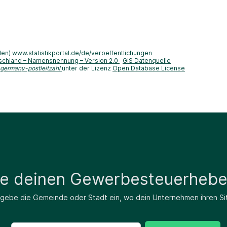
len) www.statistikportal.de/de/veroeffentlichungen
schland – Namensnennung – Version 2.0
GIS Datenquelle
-germany-postleitzahl
unter der Lizenz
Open Database License
de deinen Gewerbesteuerhebe
 gebe die Gemeinde oder Stadt ein, wo dein Unternehmen ihren Si