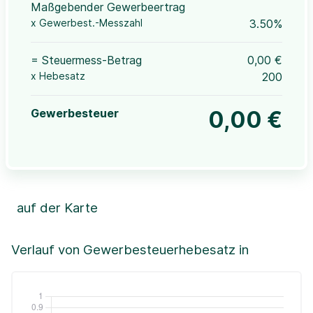
Maßgebender Gewerbeertrag
x Gewerbest.-Messzahl
3.50%
= Steuermess-Betrag
0,00 €
x Hebesatz
200
Gewerbesteuer
0,00 €
auf der Karte
Leaflet
|
©OpenStreetMap, ©CartoDB,
©GeoBasis-DE / BKG (2021)
+
Verlauf von Gewerbesteuerhebesatz in
−