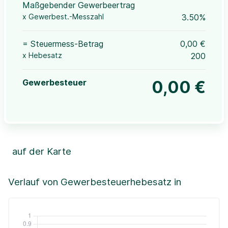
Maßgebender Gewerbeertrag
x Gewerbest.-Messzahl
3.50%
= Steuermess-Betrag
0,00 €
x Hebesatz
200
Gewerbesteuer
0,00 €
auf der Karte
Leaflet
|
©OpenStreetMap, ©CartoDB,
©GeoBasis-DE / BKG (2021)
+
Verlauf von Gewerbesteuerhebesatz in
−