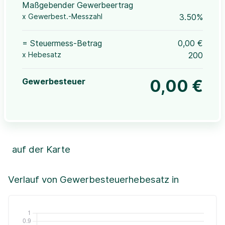
Maßgebender Gewerbeertrag
x Gewerbest.-Messzahl
3.50%
= Steuermess-Betrag
0,00 €
x Hebesatz
200
Gewerbesteuer
0,00 €
auf der Karte
Leaflet
|
©OpenStreetMap, ©CartoDB,
©GeoBasis-DE / BKG (2021)
+
Verlauf von Gewerbesteuerhebesatz in
−