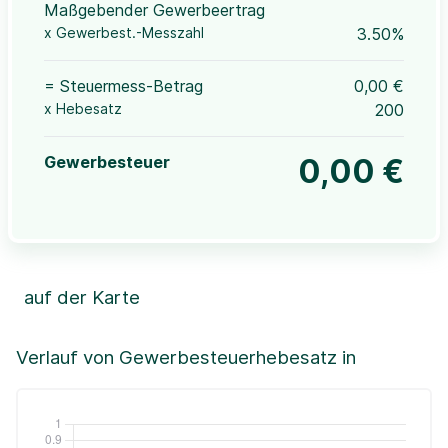
Maßgebender Gewerbeertrag
x Gewerbest.-Messzahl
3.50%
= Steuermess-Betrag
0,00 €
x Hebesatz
200
Gewerbesteuer
0,00 €
auf der Karte
Leaflet
|
©OpenStreetMap, ©CartoDB,
©GeoBasis-DE / BKG (2021)
+
Verlauf von Gewerbesteuerhebesatz in
−